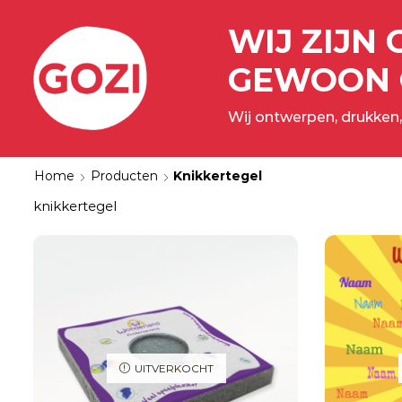
WIJ ZIJN 
GEWOON 
Wij ontwerpen, drukken,
Home
Producten
Knikkertegel
knikkertegel
UITVERKOCHT