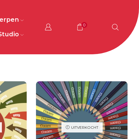
werpen
0
Studio
UITVERKOCHT