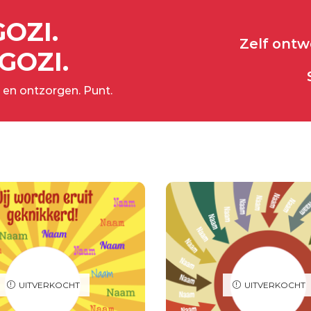
GOZI.
Zelf ont
GOZI.
 en ontzorgen. Punt.
UITVERKOCHT
UITVERKOCHT