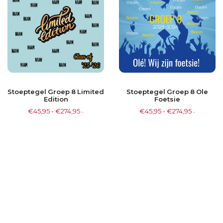
Stoeptegel Groep 8 Limited
Stoeptegel Groep 8 Ole
Edition
Foetsie
€
45,95
-
€
274,95
€
45,95
-
€
274,95
-
-