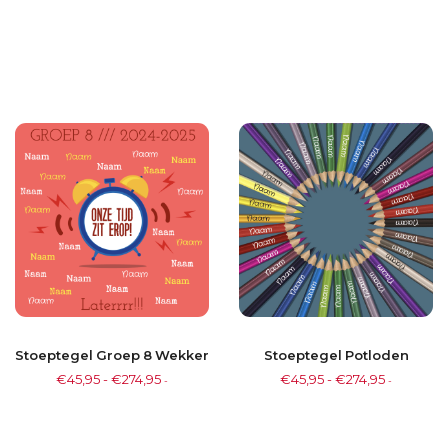
Stoeptegel Groep 8 Wekker
Stoeptegel Potloden
€
45,95
-
€
274,95
€
45,95
-
€
274,95
-
-