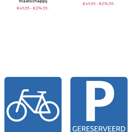
maatschappij
€
45,95
-
€
274,95
-
€
45,95
-
€
274,95
-