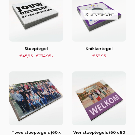
UITVERKOCHT
Stoeptegel
Knikkertegel
€
45,95
-
€
274,95
€
58,95
-
Twee stoeptegels (60 x
Vier stoeptegels (60 x 60