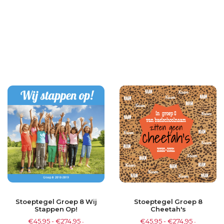
Stoeptegel Groep 8 Wij
Stoeptegel Groep 8
Stappen Op!
Cheetah's
€
45,95
-
€
274,95
€
45,95
-
€
274,95
-
-