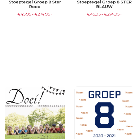
Stoeptegel Groep 8 Ster
Stoeptegel Groep 8 STER
Rood
BLAUW
€
45,95
-
€
274,95
€
45,95
-
€
274,95
-
-