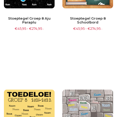
Stoeptegel Groep 8 Aju
Stoeptegel Groep 8
Paraplu
Schoolbord
€
45,95
-
€
274,95
€
45,95
-
€
274,95
-
-