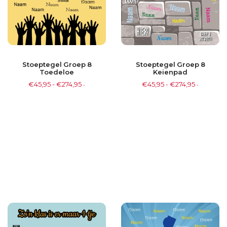
Stoeptegel Groep 8
Stoeptegel Groep 8
Keienpad
Toedeloe
€
45,95
-
€
274,95
€
45,95
-
€
274,95
-
-