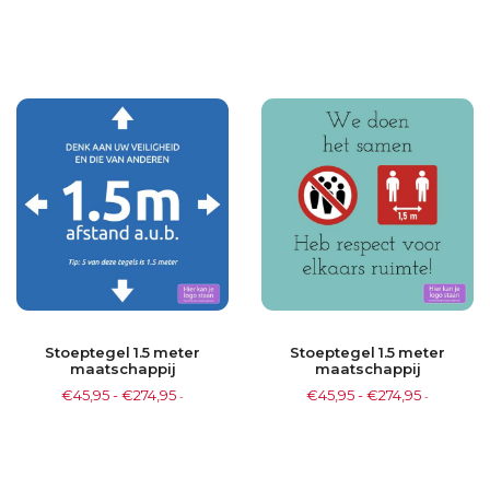
Stoeptegel 1.5 meter
Stoeptegel 1.5 meter
maatschappij
maatschappij
€
45,95
-
€
274,95
€
45,95
-
€
274,95
-
-