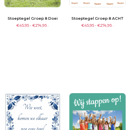
Stoeptegel Groep 8 ACHT
Stoeptegel Groep 8 Doei
€
45,95
-
€
274,95
€
45,95
-
€
274,95
-
-