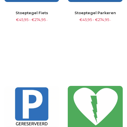
Stoeptegel Fiets
Stoeptegel Parkeren
€
45,95
-
€
274,95
€
45,95
-
€
274,95
-
-