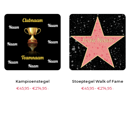
Kampioenstegel
Stoeptegel Walk of Fame
€
45,95
-
€
274,95
€
45,95
-
€
274,95
-
-