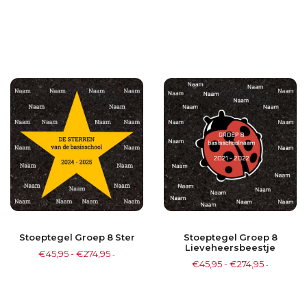
Stoeptegel Groep 8 Ster
Stoeptegel Groep 8
Lieveheersbeestje
€
45,95
-
€
274,95
-
€
45,95
-
€
274,95
-