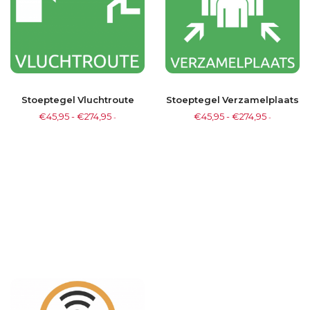
Stoeptegel Vluchtroute
Stoeptegel Verzamelplaats
€
45,95
-
€
274,95
€
45,95
-
€
274,95
-
-