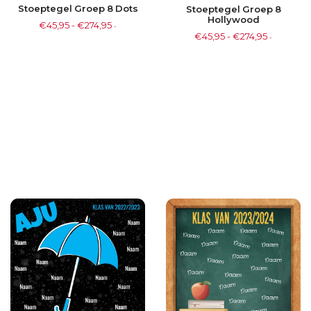
Stoeptegel Groep 8 Dots
Stoeptegel Groep 8
Hollywood
€
45,95
-
€
274,95
-
€
45,95
-
€
274,95
-