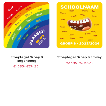
Stoeptegel Groep 8
Stoeptegel Groep 8 Smiley
Regenboog
€
45,95
-
€
274,95
-
€
45,95
-
€
274,95
-