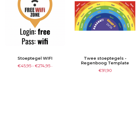
Stoeptegel WIFI
Twee stoeptegels -
Regenboog Template
€
45,95
-
€
274,95
-
€
91,90