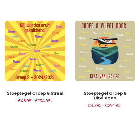
Stoeptegel Groep 8 Straal
Stoeptegel Groep 8
Uitvliegen
€
45,95
-
€
274,95
-
€
45,95
-
€
274,95
-