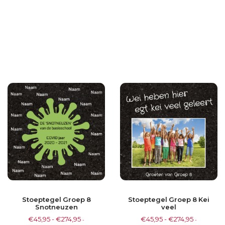
Stoeptegel Groep 8
Stoeptegel Groep 8 Kei
Snotneuzen
veel
€
45,95
-
€
274,95
€
45,95
-
€
274,95
-
-