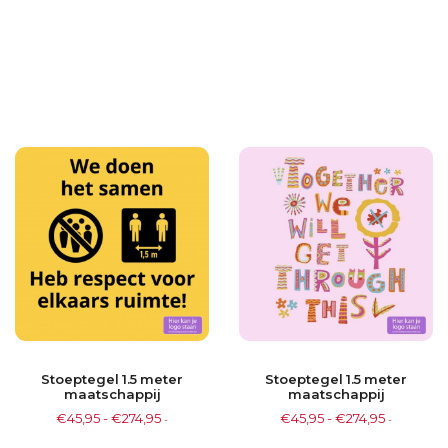
Stoeptegel 1.5 meter
Stoeptegel 1.5 meter
maatschappij
maatschappij
€
45,95
-
€
274,95
€
45,95
-
€
274,95
-
-