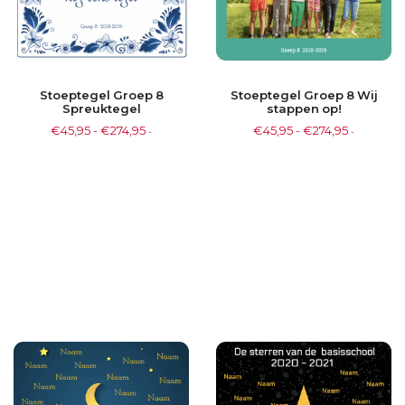
Stoeptegel Groep 8
Stoeptegel Groep 8 Wij
Spreuktegel
stappen op!
€
45,95
-
€
274,95
€
45,95
-
€
274,95
-
-