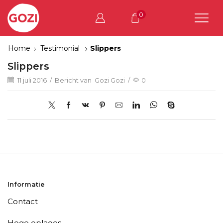
0
Home
Testimonial
Slippers
Slippers
11 juli 2016
/
Bericht van
Gozi Gozi
/
0
Informatie
Contact
Hoge oplages