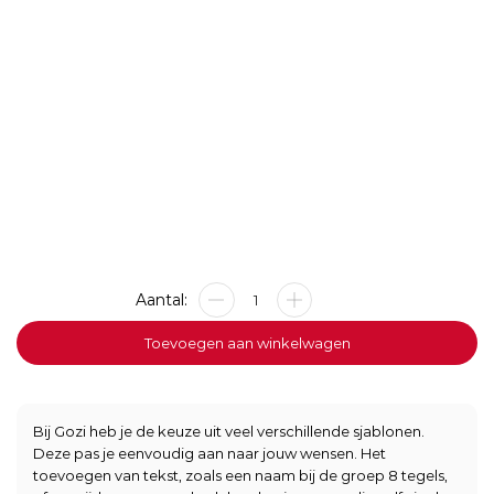
De
Vuurtoren
Template
Toevoegen aan winkelwagen
aantal
Bij Gozi heb je de keuze uit veel verschillende sjablonen.
Deze pas je eenvoudig aan naar jouw wensen. Het
toevoegen van tekst, zoals een naam bij de groep 8 tegels,