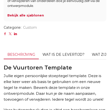
of verwijderen van onderdelen doe je eenvoudig zelf via de
ontwerpmodule.
Bekijk alle sjablonen
Categorie:
Custom
BESCHRIJVING
WAT IS DE LEVERTIJD?
WAT ZIJ
De Vuurtoren Template
Jullie eigen persoonlijke stoeptegel template. Deze is
elke keer weer als basis te gebruiken om een nieuwe
tegel te maken. Bewerk deze template in onze
ontwerpmodule. Daar kun je de naam aanpassen,
toevoegen of verwijderen. Iedere tegel wordt zo uniek!
Voor buitengebruik dien je altijd een beschermlaag aan