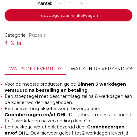
Puzzel
Super
aantal
Toevoegen aan winkelwagen
Categorie:
Puzzels
WAT IS DE LEVERTIJD?
WAT ZIJN DE VERZENDKOST
Voor de meeste producten geldt:
Binnen 3 werkdagen
verstuurd na bestelling en betaling.
Een stoeptegel met beschermlaag zal na 8 werkdagen aan
de koerier worden aangeboden.
Een brievenbuspakketje wordt bezorgd door
Groenbezorgen en/of DHL
. Dit gebeurt meestal binnen 1
tot 2 werkdagen na verzending door Gozi.
Een pakketje wordt ook bezorgd door
Groenbezorgen
en/of DHL
. Ook hiervoor geldt 1 tot 2 werkdagen levertijd