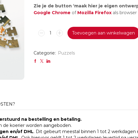
Zie je de button ‘maak hier je eigen ontwer
Google Chrome
of
Mozilla Firefox
als browser
Puzzel
Toevoegen aan winkelwagen
groot
aantal
Categorie:
Puzzels
OSTEN?
rstuurd na bestelling en betaling.
n de koerier worden aangeboden.
gen en/of DHL
. Dit gebeurt meestal binnen 1 tot 2 werkdagen 
n/of DHL
. Ook hiervoor geldt 1 tot 2 werkdagen levertijd na ver