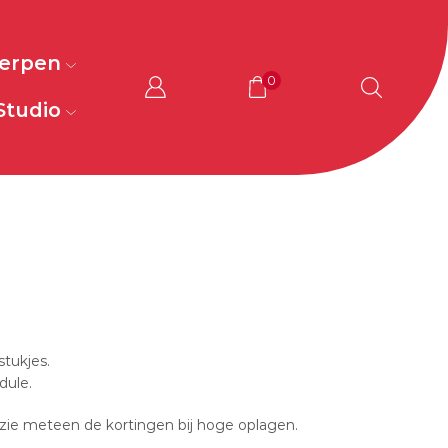
werpen
0
Studio
stukjes.
dule.
zie meteen de kortingen bij hoge oplagen.