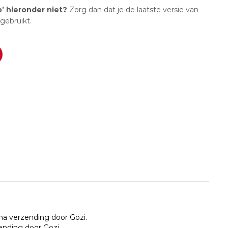
p’ hieronder niet?
Zorg dan dat je de laatste versie van
 gebruikt.
na verzending door Gozi.
zending door Gozi.