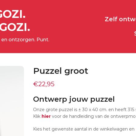
GOZI.
Zelf ont
GOZI.
 en ontzorgen. Punt.
Puzzel groot
€
22,95
Ontwerp jouw puzzel
Onze grote puzzel is ± 30 x 40 cm. en heeft 315 
Klik
hier
voor de handleiding van de ontwerpmo
Kies het gewenste aantal in de winkelwagen en 