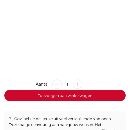
Stoeptegel
Groep
8
Toevoegen aan winkelwagen
Smiley
aantal
Bij Gozi heb je de keuze uit veel verschillende sjablonen.
Deze pas je eenvoudig aan naar jouw wensen. Het