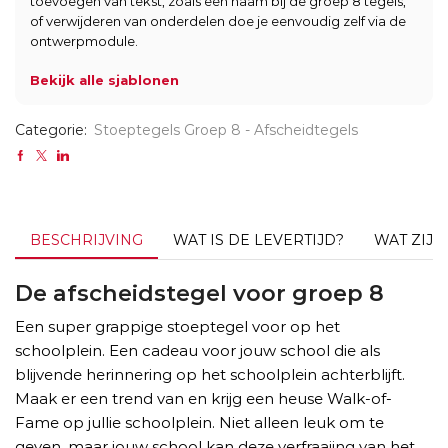
toevoegen van tekst, zoals een naam bij de groep 8 tegels,
of verwijderen van onderdelen doe je eenvoudig zelf via de
ontwerpmodule.
Bekijk alle sjablonen
Categorie:
Stoeptegels Groep 8 - Afscheidtegels
BESCHRIJVING
WAT IS DE LEVERTIJD?
WAT ZIJ
De afscheidstegel voor groep 8
Een super grappige stoeptegel voor op het
schoolplein. Een cadeau voor jouw school die als
blijvende herinnering op het schoolplein achterblijft.
Maak er een trend van en krijg een heuse Walk-of-
Fame op jullie schoolplein. Niet alleen leuk om te
geven, maar jouw school kan deze verfraaiing van het