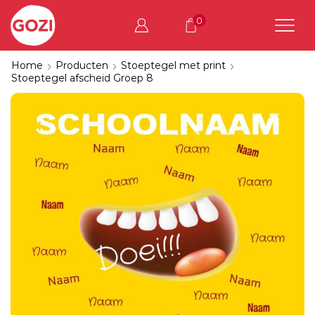
0
Home
Producten
Stoeptegel met print
Stoeptegel afscheid Groep 8