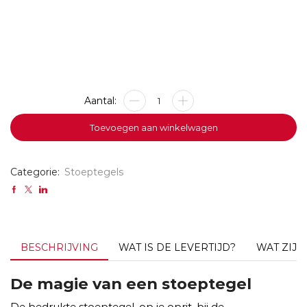
Twee
stoeptegels
(60
Toevoegen aan winkelwagen
x
30
cm)
Categorie:
Stoeptegels
aantal
BESCHRIJVING
WAT IS DE LEVERTIJD?
WAT ZIJ
De magie van een stoeptegel
De bedrukte stoeptegel, op je oprit, bij de