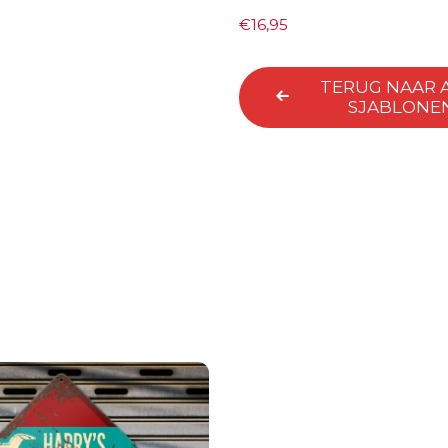
€
16,95
TERUG NAAR 
SJABLONE