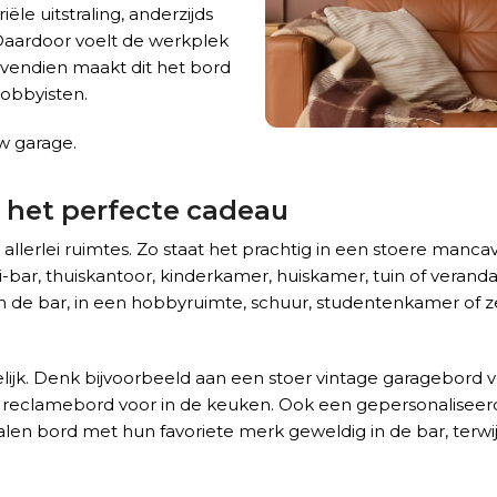
ële uitstraling, anderzijds
 Daardoor voelt de werkplek
ovendien maakt dit het bord
hobbyisten.
w garage.
, het perfecte cadeau
allerlei ruimtes. Zo staat het prachtig in een stoere manc
iki-bar, thuiskantoor, kinderkamer, huiskamer, tuin of vera
 de bar, in een hobbyruimte, schuur, studentenkamer of zel
gelijk. Denk bijvoorbeeld aan een stoer vintage garagebord 
etro reclamebord voor in de keuken. Ook een gepersonalisee
len bord met hun favoriete merk geweldig in de bar, terwijl