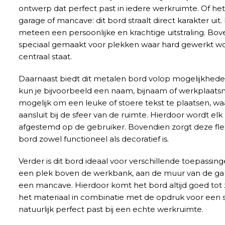
ontwerp dat perfect past in iedere werkruimte. Of he
garage of mancave: dit bord straalt direct karakter uit
meteen een persoonlijke en krachtige uitstraling. Bov
speciaal gemaakt voor plekken waar hard gewerkt 
centraal staat.
Daarnaast biedt dit metalen bord volop mogelijkheden
kun je bijvoorbeeld een naam, bijnaam of werkplaats
mogelijk om een leuke of stoere tekst te plaatsen, w
aansluit bij de sfeer van de ruimte. Hierdoor wordt el
afgestemd op de gebruiker. Bovendien zorgt deze flexi
bord zowel functioneel als decoratief is.
Verder is dit bord ideaal voor verschillende toepassi
een plek boven de werkbank, aan de muur van de gara
een mancave. Hierdoor komt het bord altijd goed tot z
het materiaal in combinatie met de opdruk voor een st
natuurlijk perfect past bij een echte werkruimte.