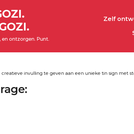
GOZI.
Zelf ont
GOZI.
 en ontzorgen. Punt.
reatieve invulling te geven aan een unieke tin sign met st
rage: