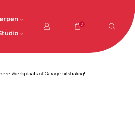
werpen
0
Studio
oere Werkplaats of Garage uitstraling!