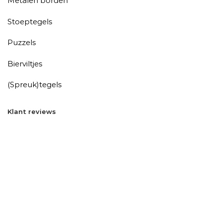
Metalen borden
Stoeptegels
Puzzels
Bierviltjes
(Spreuk)tegels
Klant reviews