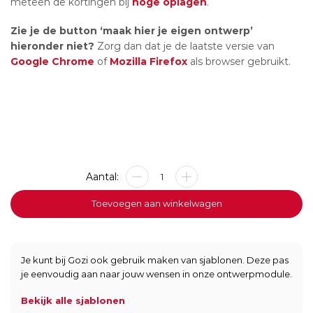
meteen de kortingen bij
hoge oplagen
.
Zie je de button ‘maak hier je eigen ontwerp’
hieronder niet?
Zorg dan dat je de laatste versie van
Google Chrome
of
Mozilla Firefox
als browser gebruikt.
Metalen
bord
-
Toevoegen aan winkelwagen
Hond
-
30x20cm
aantal
Je kunt bij Gozi ook gebruik maken van sjablonen. Deze pas
je eenvoudig aan naar jouw wensen in onze ontwerpmodule.
Bekijk alle sjablonen