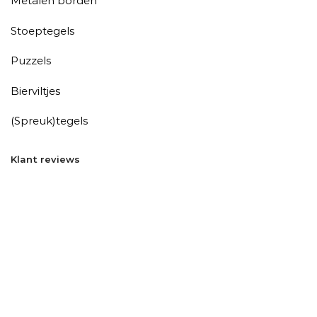
Metalen borden
Stoeptegels
Puzzels
Bierviltjes
(Spreuk)tegels
Klant reviews