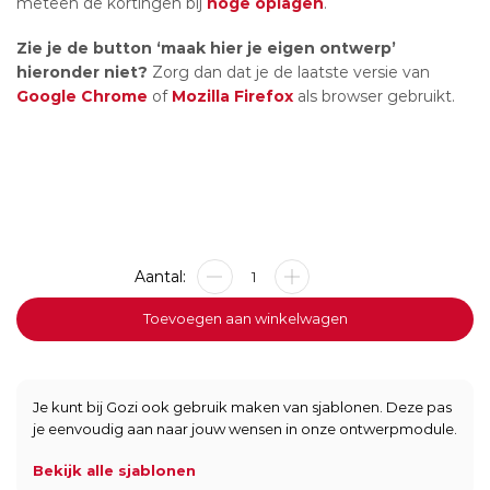
meteen de kortingen bij
hoge oplagen
.
Zie je de button ‘maak hier je eigen ontwerp’
hieronder niet?
Zorg dan dat je de laatste versie van
Google Chrome
of
Mozilla Firefox
als browser gebruikt.
Metalen
bord
-
Toevoegen aan winkelwagen
Hond
-
40x30cm
aantal
Je kunt bij Gozi ook gebruik maken van sjablonen. Deze pas
je eenvoudig aan naar jouw wensen in onze ontwerpmodule.
Bekijk alle sjablonen