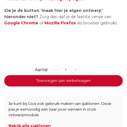
Zie je de button ‘maak hier je eigen ontwerp’
hieronder niet?
Zorg dan dat je de laatste versie van
Google Chrome
of
Mozilla Firefox
als browser gebruikt.
Metalen
bord
-
Toevoegen aan winkelwagen
BBQ
Worst
-
20x20cm
Je kunt bij Gozi ook gebruik maken van sjablonen. Deze
Ruit
pas je eenvoudig aan naar jouw wensen in onze
aantal
ontwerpmodule.
Bekijk alle sjablonen