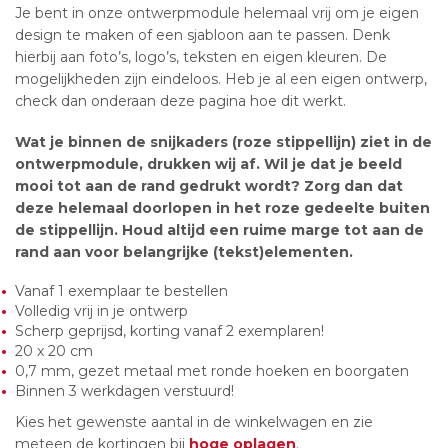
Je bent in onze ontwerpmodule helemaal vrij om je eigen
design te maken of een sjabloon aan te passen. Denk
hierbij aan foto’s, logo’s, teksten en eigen kleuren. De
mogelijkheden zijn eindeloos. Heb je al een eigen ontwerp,
check dan onderaan deze pagina hoe dit werkt.
Wat je binnen de snijkaders (roze stippellijn) ziet in de
ontwerpmodule, drukken wij af. Wil je dat je beeld
mooi tot aan de rand gedrukt wordt? Zorg dan dat
deze helemaal doorlopen in het roze gedeelte buiten
de stippellijn. Houd altijd een ruime marge tot aan de
rand aan voor belangrijke (tekst)elementen.
Vanaf 1 exemplaar te bestellen
Volledig vrij in je ontwerp
Scherp geprijsd, korting vanaf 2 exemplaren!
20 x 20 cm
0,7 mm, gezet metaal met ronde hoeken en boorgaten
Binnen 3 werkdagen verstuurd!
Kies het gewenste aantal in de winkelwagen en zie
meteen de kortingen bij
hoge oplagen
.