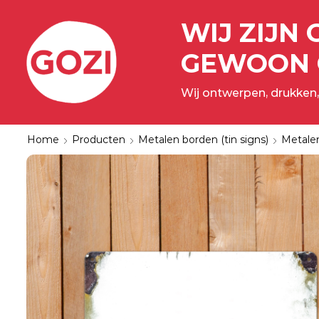
WIJ ZIJN 
GEWOON 
Wij ontwerpen, drukken,
Home
Producten
Metalen borden (tin signs)
Metale