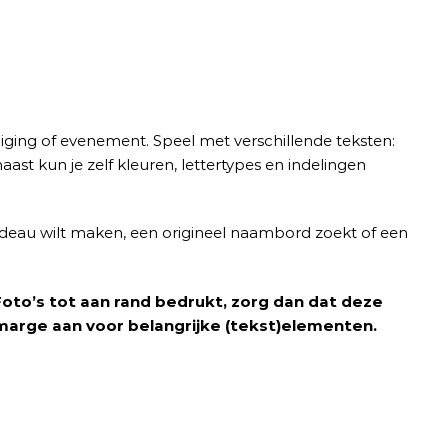
niging of evenement. Speel met verschillende teksten:
t kun je zelf kleuren, lettertypes en indelingen
jk cadeau wilt maken, een origineel naambord zoekt of een
. Foto’s tot aan rand bedrukt, zorg dan dat deze
n marge aan voor belangrijke (tekst)elementen.