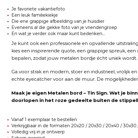
Je favoriete vakantiefoto
Een leuk familiekiekje
Die ene grappige afbeelding van je huisdier
Eveneens al die gekke foto van je vriendengroep
En wat je verder ook maar kunt bedenken…
Je kunt ook een professionele en opvallende uitstraling
kies een inspirerende quote, een grappige spreuk, een
bepalen, zodat jouw metalen bordje écht uniek wordt.
Ga voor strak en modern, stoer en industrieel, vrolijk e
echte eyecatcher voor aan de muur. De mogelijkheden zi
Maak je eigen Metalen bord – Tin Sign. Wat je binn
doorlopen in het roze gedeelte buiten de stippell
Vanaf 1 exemplaar te bestellen
Verkrijgbaar in de formaten 20x20 / 20x30 / 20x40 / 30x30
Volledig vrij in je ontwerp
Scherp geprijsd