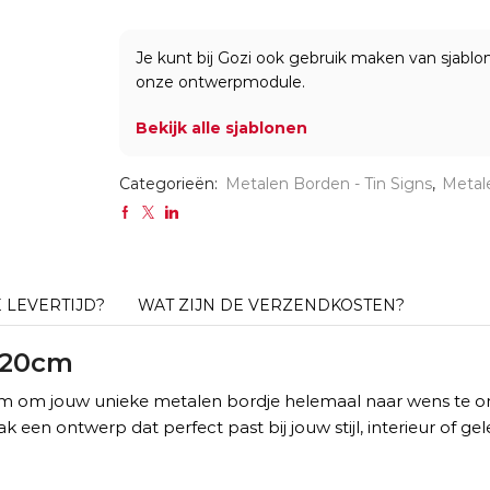
-
Roest
Medium
Je kunt bij Gozi ook gebruik maken van sjabl
-
onze ontwerpmodule.
30x20cm
aantal
Bekijk alle sjablonen
Categorieën:
Metalen Borden - Tin Signs
,
Metal
E LEVERTIJD?
WAT ZIJN DE VERZENDKOSTEN?
x20cm
 om jouw unieke metalen bordje helemaal naar wens te ont
k een ontwerp dat perfect past bij jouw stijl, interieur of ge