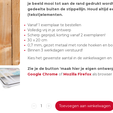
je beeld mooi tot aan de rand gedrukt word
gedeelte buiten de stippellijn. Houd altijd 
(tekst)elementen.
Vanaf 1 exemplaar te bestellen
Volledig vrij in je ontwerp
Scherp geprijsd, korting vanaf 2 exemplaren!
30 x 20 cm
0,7 mm, gezet metaal met ronde hoeken en bo
Binnen 3 werkdagen verstuurd!
Kies het gewenste aantal in de winkelwagen en 
Zie je de button ‘maak hier je eigen ontwer
Google Chrome
of
Mozilla Firefox
als browser
Metalen
Toevoegen aan winkelwagen
bord