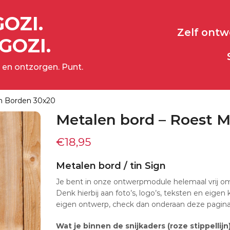
GOZI.
Zelf ont
GOZI.
 en ontzorgen. Punt.
n Borden 30x20
Metalen bord – Roest 
€
18,95
Metalen bord / tin Sign
Je bent in onze ontwerpmodule helemaal vrij om
Denk hierbij aan foto’s, logo’s, teksten en eigen
eigen ontwerp, check dan onderaan deze pagina 
Wat je binnen de snijkaders (roze stippellijn