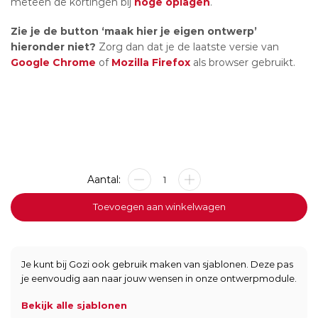
meteen de kortingen bij
hoge oplagen
.
Zie je de button ‘maak hier je eigen ontwerp’
hieronder niet?
Zorg dan dat je de laatste versie van
Google Chrome
of
Mozilla Firefox
als browser gebruikt.
Metalen
bord
-
Toevoegen aan winkelwagen
Roest
Medium
-
20x30cm
Je kunt bij Gozi ook gebruik maken van sjablonen. Deze pas
aantal
je eenvoudig aan naar jouw wensen in onze ontwerpmodule.
Bekijk alle sjablonen