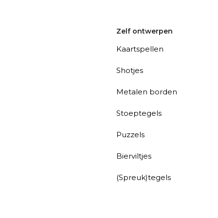
Zelf ontwerpen
Kaartspellen
Shotjes
Metalen borden
Stoeptegels
Puzzels
Bierviltjes
(Spreuk)tegels