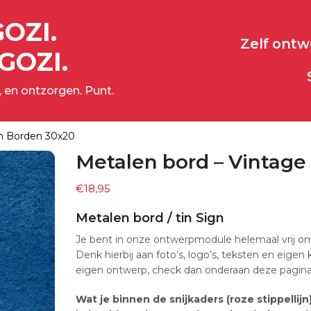
GOZI.
Zelf ont
GOZI.
 en ontzorgen. Punt.
n Borden 30x20
Metalen bord – Vintage
€
18,95
Metalen bord / tin Sign
Je bent in onze ontwerpmodule helemaal vrij om
Denk hierbij aan foto’s, logo’s, teksten en eigen
eigen ontwerp, check dan onderaan deze pagina 
Wat je binnen de snijkaders (roze stippellijn