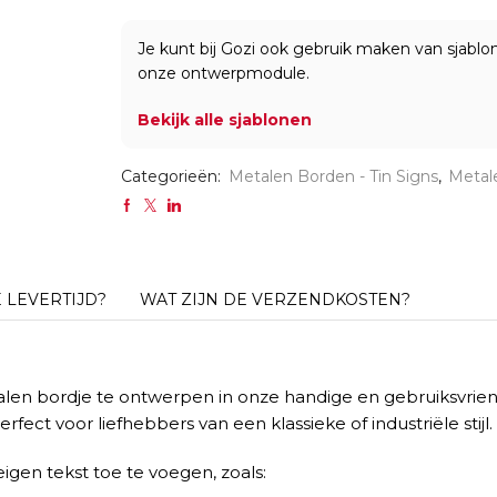
Vintage
-
Je kunt bij Gozi ook gebruik maken van sjabl
30x20cm
onze ontwerpmodule.
aantal
Bekijk alle sjablonen
Categorieën:
Metalen Borden - Tin Signs
,
Metal
E LEVERTIJD?
WAT ZIJN DE VERZENDKOSTEN?
talen bordje te ontwerpen in onze handige en gebruiksvrien
rfect voor liefhebbers van een klassieke of industriële stij
igen tekst toe te voegen, zoals: