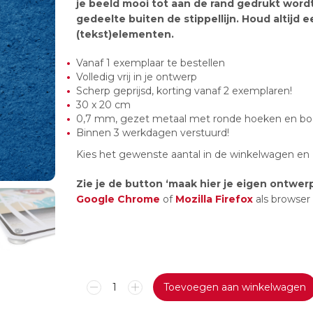
je beeld mooi tot aan de rand gedrukt word
gedeelte buiten de stippellijn. Houd altijd 
(tekst)elementen.
Vanaf 1 exemplaar te bestellen
Volledig vrij in je ontwerp
Scherp geprijsd, korting vanaf 2 exemplaren!
30 x 20 cm
0,7 mm, gezet metaal met ronde hoeken en bo
Binnen 3 werkdagen verstuurd!
Kies het gewenste aantal in de winkelwagen en 
Zie je de button ‘maak hier je eigen ontwer
Google Chrome
of
Mozilla Firefox
als browser
Metalen
Toevoegen aan winkelwagen
bord
-