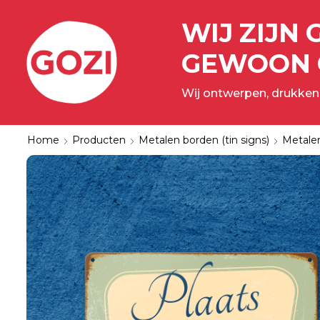
WIJ ZIJN 
GEWOON 
Wij ontwerpen, drukken,
Home
Producten
Metalen borden (tin signs)
Metale