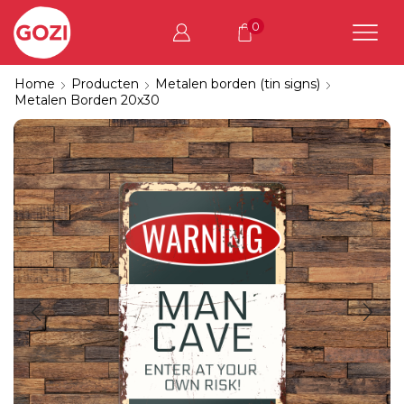
0
Home
Producten
Metalen borden (tin signs)
Metalen Borden 20x30