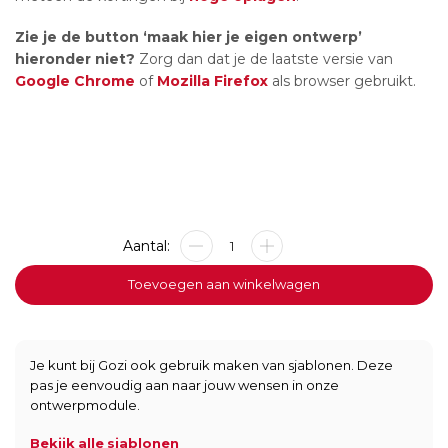
Zie je de button ‘maak hier je eigen ontwerp’
hieronder niet?
Zorg dan dat je de laatste versie van
Google Chrome
of
Mozilla Firefox
als browser gebruikt.
Metalen
bord
-
Toevoegen aan winkelwagen
Warning
-
20x30cm
aantal
Je kunt bij Gozi ook gebruik maken van sjablonen. Deze
pas je eenvoudig aan naar jouw wensen in onze
ontwerpmodule.
Bekijk alle sjablonen