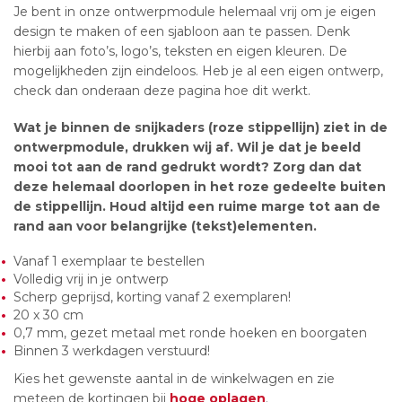
Je bent in onze ontwerpmodule helemaal vrij om je eigen
design te maken of een sjabloon aan te passen. Denk
hierbij aan foto’s, logo’s, teksten en eigen kleuren. De
mogelijkheden zijn eindeloos. Heb je al een eigen ontwerp,
check dan onderaan deze pagina hoe dit werkt.
Wat je binnen de snijkaders (roze stippellijn) ziet in de
ontwerpmodule, drukken wij af. Wil je dat je beeld
mooi tot aan de rand gedrukt wordt? Zorg dan dat
deze helemaal doorlopen in het roze gedeelte buiten
de stippellijn. Houd altijd een ruime marge tot aan de
rand aan voor belangrijke (tekst)elementen.
Vanaf 1 exemplaar te bestellen
Volledig vrij in je ontwerp
Scherp geprijsd, korting vanaf 2 exemplaren!
20 x 30 cm
0,7 mm, gezet metaal met ronde hoeken en boorgaten
Binnen 3 werkdagen verstuurd!
Kies het gewenste aantal in de winkelwagen en zie
meteen de kortingen bij
hoge oplagen
.