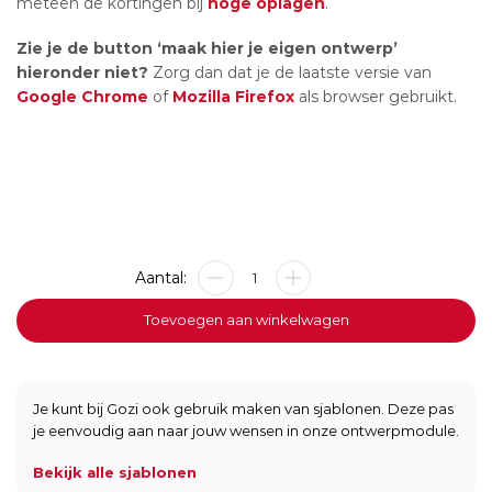
meteen de kortingen bij
hoge oplagen
.
Zie je de button ‘maak hier je eigen ontwerp’
hieronder niet?
Zorg dan dat je de laatste versie van
Google Chrome
of
Mozilla Firefox
als browser gebruikt.
Metalen
bord
-
Toevoegen aan winkelwagen
Warning
-
40x20cm
aantal
Je kunt bij Gozi ook gebruik maken van sjablonen. Deze pas
je eenvoudig aan naar jouw wensen in onze ontwerpmodule.
Bekijk alle sjablonen