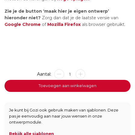
Zie je de button ‘maak hier je eigen ontwerp’
hieronder niet?
Zorg dan dat je de laatste versie van
Google Chrome
of
Mozilla Firefox
als browser gebruikt.
Metalen
bord
-
Toevoegen aan winkelwagen
Werkplaats
-
20x40cm
aantal
Je kunt bij Gozi ook gebruik maken van sjablonen. Deze
pas je eenvoudig aan naar jouw wensen in onze
ontwerpmodule.
Bekijk alle sjablonen