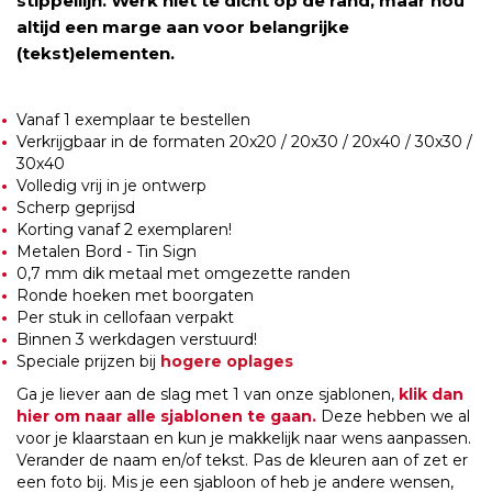
stippellijn. Werk niet te dicht op de rand, maar hou
altijd een marge aan voor belangrijke
(tekst)elementen.
Vanaf 1 exemplaar te bestellen
Verkrijgbaar in de formaten 20x20 / 20x30 / 20x40 / 30x30 /
30x40
Volledig vrij in je ontwerp
Scherp geprijsd
Korting vanaf 2 exemplaren!
Metalen Bord - Tin Sign
0,7 mm dik metaal met omgezette randen
Ronde hoeken met boorgaten
Per stuk in cellofaan verpakt
Binnen 3 werkdagen verstuurd!
Speciale prijzen bij
hogere oplages
Ga je liever aan de slag met 1 van onze sjablonen,
klik dan
hier om naar alle sjablonen te gaan.
Deze hebben we al
voor je klaarstaan en kun je makkelijk naar wens aanpassen.
Verander de naam en/of tekst. Pas de kleuren aan of zet er
een foto bij. Mis je een sjabloon of heb je andere wensen,