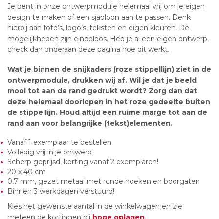
Je bent in onze ontwerpmodule helemaal vrij om je eigen
design te maken of een sjabloon aan te passen. Denk
hierbij aan foto’s, logo’s, teksten en eigen kleuren. De
mogelijkheden zijn eindeloos. Heb je al een eigen ontwerp,
check dan onderaan deze pagina hoe dit werkt.
Wat je binnen de snijkaders (roze stippellijn) ziet in de
ontwerpmodule, drukken wij af. Wil je dat je beeld
mooi tot aan de rand gedrukt wordt? Zorg dan dat
deze helemaal doorlopen in het roze gedeelte buiten
de stippellijn. Houd altijd een ruime marge tot aan de
rand aan voor belangrijke (tekst)elementen.
Vanaf 1 exemplaar te bestellen
Volledig vrij in je ontwerp
Scherp geprijsd, korting vanaf 2 exemplaren!
20 x 40 cm
0,7 mm, gezet metaal met ronde hoeken en boorgaten
Binnen 3 werkdagen verstuurd!
Kies het gewenste aantal in de winkelwagen en zie
meteen de kortingen bij
hoge oplagen
.