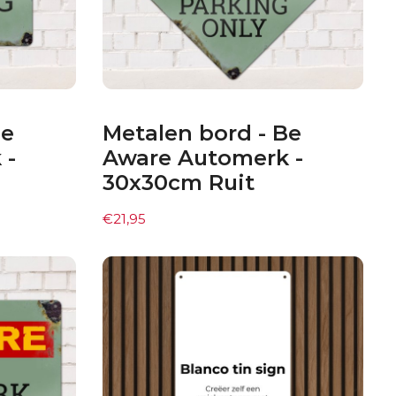
Be
Metalen bord - Be
 -
Aware Automerk -
30x30cm Ruit
€
21,95