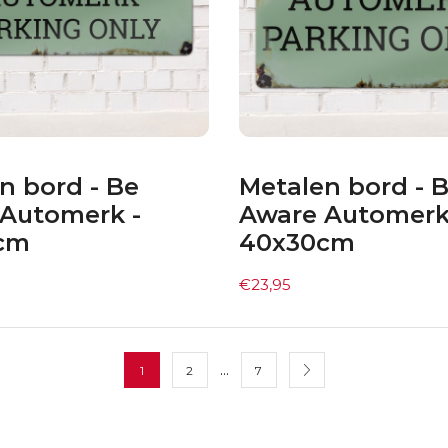
n bord - Be
Metalen bord - 
Automerk -
Aware Automerk
cm
40x30cm
€
23,95
…
1
2
7