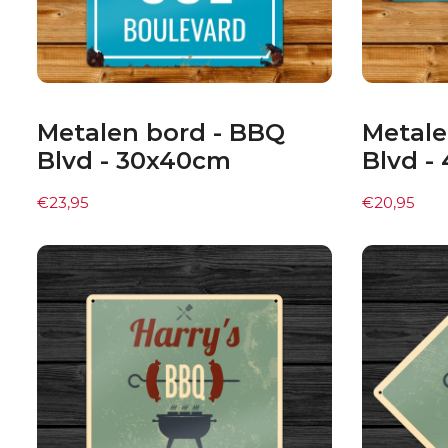
Metalen bord - BBQ
Metale
Blvd - 30x40cm
Blvd -
€
23,95
€
20,95