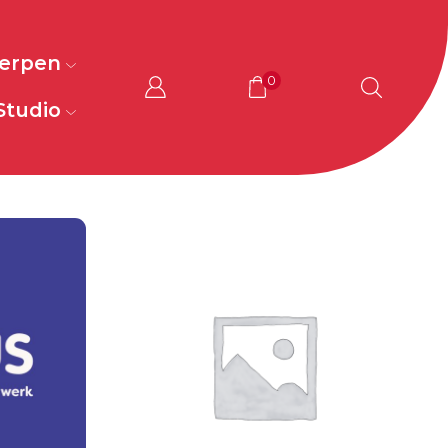
werpen
0
Studio