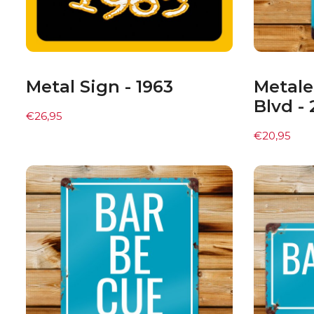
Metal Sign - 1963
Metale
Blvd -
€
26,95
€
20,95