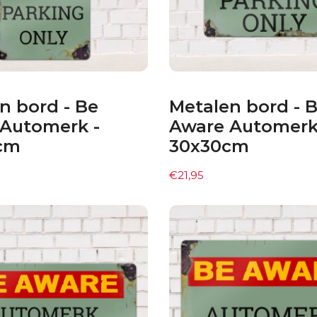
n bord - Be
Metalen bord - 
Automerk -
Aware Automerk
cm
30x30cm
€
21,95