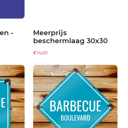
en -
Meerprijs
beschermlaag 30x30
€
14,00