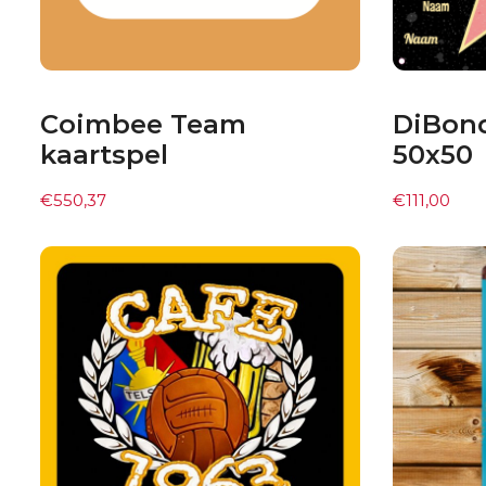
Coimbee Team
DiBon
kaartspel
50x50
€
550,37
€
111,00